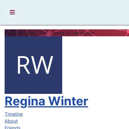
Loading cover...
Drag cover to reposition
Regina Winter
Timeline
About
Friends