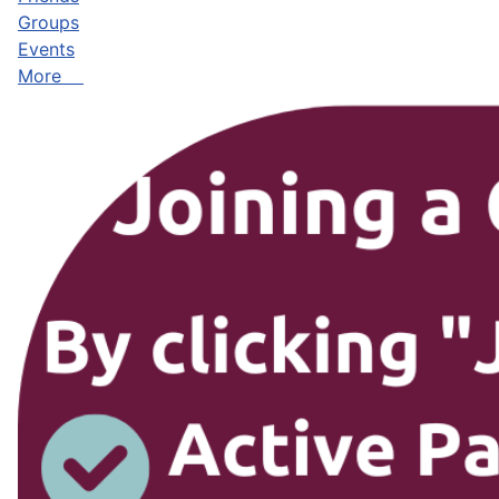
Groups
Events
More