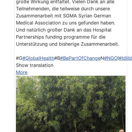
große Wirkung entfaltet. Vielen Dank an alle
Teilnehmenden, die teilweise durch unsere
Zusammenarbeit mit SGMA Syrian German
Medical Association zu uns gefunden haben.
Und natürlich großer Dank an das Hospital
Partnerships funding programme für die
Unterstützung und bisherige Zusammenarbeit.
#G
#GlobalHealth
#B
#BePartOfChange
N
#NGO
I
#Idli
Show translation
More