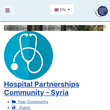
Select your language
EN
Loading cover...
Drag cover to reposition
Hospital Partnerships
Community - Syria
Hub Community
Public