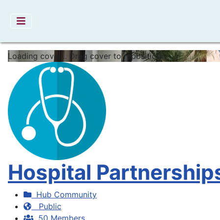
Loading cover...
Drag cover to reposition
Hospital Partnership
Hub Community
Public
50 Members