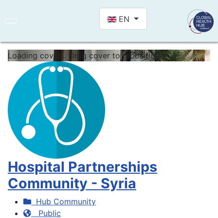
Select your language
EN
Loading cover...
Drag cover to reposition
Hospital Partnerships
Community - Syria
Hub Community
Public