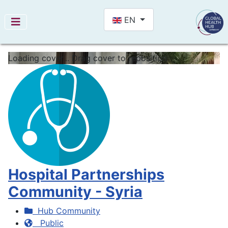
Select your language
EN
Loading cover...
Drag cover to reposition
Hospital Partnerships
Community - Syria
Hub Community
Public