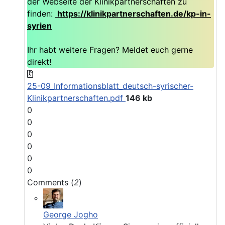
der Webseite der Klinikpartnerschaften zu
finden:
https://klinikpartnerschaften.de/kp-in-
syrien
Ihr habt weitere Fragen? Meldet euch gerne
direkt!
25-09_Informationsblatt_deutsch-syrischer-
Klinikpartnerschaften.pdf
146 kb
0
0
0
0
0
0
Comments (
2
)
George Jogho