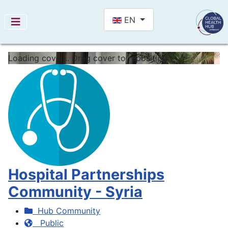
Select your language
EN
Loading cover...
Drag cover to reposition
Hospital Partnerships
Community - Syria
Hub Community
Public